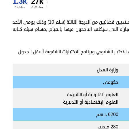
1.3k
27k
مشاهدة
مشاركة
أعلنت وزارة العدل والحريات عن تنظيم مباراة توظيف منتدبين قضائيين من الدرجة الثالثة (سلم 10) وذلك يومي الأحد
202, وخصصت الوزارة 280 منصب للمباراة التي سيكلف الناجحون فيها بالقيام بمهام هيئة كتابة
 الاختبار الشفوي وبرنامج الاختبارات الشفوية أسفل الجدول
وزارة العدل
حكومي
العلوم القانونية أو الشريعة
العلوم الإقتصادية أو التدبيرية
6200 درهم
280 منصب