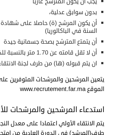
يجب أن يكون المترشح عازبا
بدون سوابق عدلية،
السنة في الباكالوريا)
أن يتمتع المترشح بصحة جسمانية جيدة
أن لا تقل قامته عن 1.70 متر بالنسبة للذكور و1,60 متر على الأقل بالنسبة للإناث،
ان يتم قبوله (ها) من طرف لجنة الانتقاء
يتعين المرشحين والمرشحات المتوفرين عل
الموقع www.recrutement.far.ma
استدعاء المرشحين والمرشحات للأك
يتم الانتقاء الأولي اعتمادا على معدل ال
طرف(المرشح) في الدورة العادية من امتحان