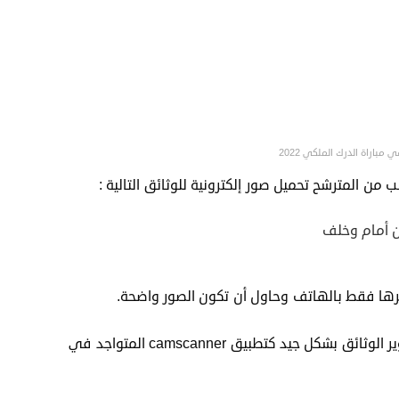
مباراة الدرك الملكي 2022
من المترشح تحميل صور إلكترونية للوثائق التالية :
ين أمام وخلف
هناك بعض التطبيقات التي يمكنك الإستعانة بها لصوير الوثائق بشكل جيد كتطبيق camscanner المتواجد في