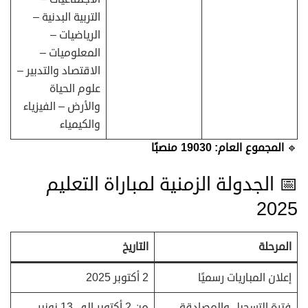
التربية البدنية –
الرياضيات –
المعلوميات –
الاقتصاد والتدبير –
علوم الحياة
والأرض – الفيزياء
والكيمياء
🔹
المجموع العام: 19030 منصبًا
📅 الجدولة الزمنية لمباراة التعليم
2025
المرحلة
التاريخ
إعلان المباريات رسميًا
2 أكتوبر 2025
فترة التسجيل والمصادقة
من 2 أكتوبر إلى 13 نونبر