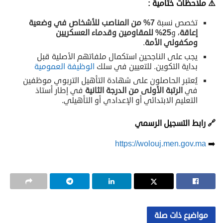
⚠️ ملاحظات ختامية :
تخصص نسبة
7%
من المناصب للأشخاص في وضعية
إعاقة
، و
25%
للمقاومين وقدماء العسكريين
ومكفولي الأمة
.
يجب على الناجحين استكمال ملفاتهم الأصلية قبل
بداية التكوين. للتعيين في سلك
الوظيفة العمومية
يُعتبر الحاصلون على شهادة التأهيل التربوي موظفين
في
الرتبة الأولى من الدرجة الثانية
في إطار أستاذ
التعليم الابتدائي أو الإعدادي أو التأهيلي.
🔗
رابط التسجيل الرسمي
https://wolouj.men.gov.ma
➡️
مواضيع ذات صلة