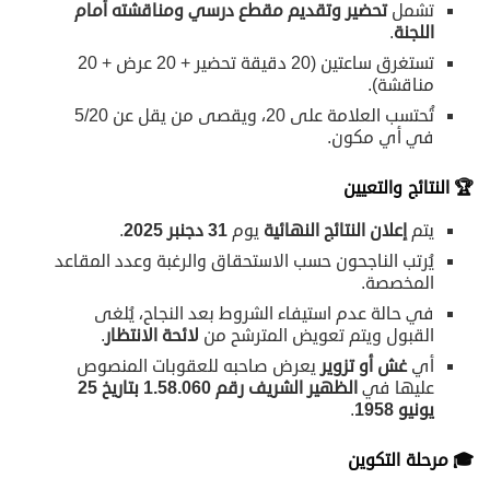
تشمل
تحضير وتقديم مقطع درسي ومناقشته أمام
اللجنة
.
تستغرق ساعتين (20 دقيقة تحضير + 20 عرض + 20
مناقشة).
تُحتسب العلامة على 20، ويقصى من يقل عن 5/20
في أي مكون.
🏆
النتائج والتعيين
يتم
إعلان النتائج النهائية
يوم
31
دجنبر 2025
.
يُرتب الناجحون حسب الاستحقاق والرغبة وعدد المقاعد
المخصصة.
في حالة عدم استيفاء الشروط بعد النجاح، يُلغى
القبول ويتم تعويض المترشح من
لائحة الانتظار
.
أي
غش أو تزوير
يعرض صاحبه للعقوبات المنصوص
عليها في
الظهير الشريف رقم 1.58.060 بتاريخ 25
يونيو 1958
.
🎓
مرحلة التكوين