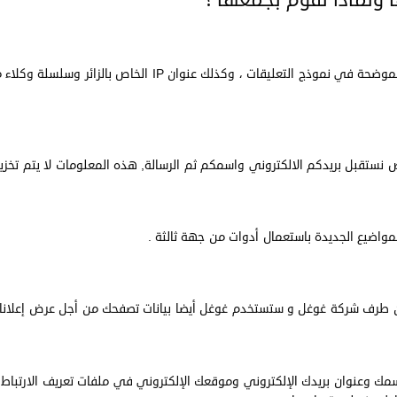
عندما يترك الزائرون تعليقاتهم على الموقع ، نجمع البيانات الموض
ض نستقبل بريدكم الالكتروني واسمكم ثم الرسالة, هذه المعلومات لا يتم تخز
واضيع الجديدة باستعمال أدوات من جهة ثالثة .
من طرف شركة غوغل و ستستخدم غوغل أيضا بيانات تصفحك من أجل عرض إعلانات
سمك وعنوان بريدك الإلكتروني وموقعك الإلكتروني في ملفات تعريف الارتباط